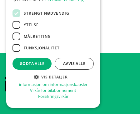
STRENGT NØDVENDIG
YTELSE
MÅLRETTING
FUNKSJONALITET
GODTA ALLE
AVVIS ALLE
VIS DETALJER
Footer
Hjem
informasjon om informasjonskapsler
Vilkår for bilabonnement
Forsikringsvilkår
INFO
FAQ