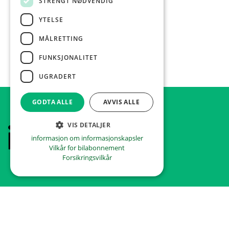
STRENGT NØDVENDIG
YTELSE
MÅLRETTING
FUNKSJONALITET
UGRADERT
GODTA ALLE
AVVIS ALLE
VIS DETALJER
Footer
Hjem
informasjon om informasjonskapsler
Vilkår for bilabonnement
Forsikringsvilkår
INFO
FAQ