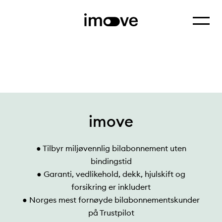
Vis mer
Hjem
Hva er et bilabonnement og hvorfor er dette blitt så populæ
imove
● Tilbyr miljøvennlig bilabonnement uten
bindingstid
● Garanti, vedlikehold, dekk, hjulskift og
forsikring er inkludert
● Norges mest fornøyde bilabonnementskunder
på Trustpilot