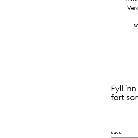
Verd
s
Fyll in
fort so
NAVN