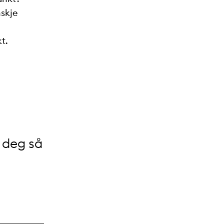
nskje
t.
d deg så