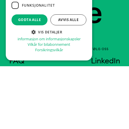
Footer
Hjem
FUNKSJONALITET
GODTA ALLE
AVVIS ALLE
VIS DETALJER
informasjon om informasjonskapsler
Vilkår for bilabonnement
INFO
FØLG OSS
Forsikringsvilkår
FAQ
LinkedIn
Personvern
Facebook
Instagram
KONTAKT
Abonner på
drift@imove.no